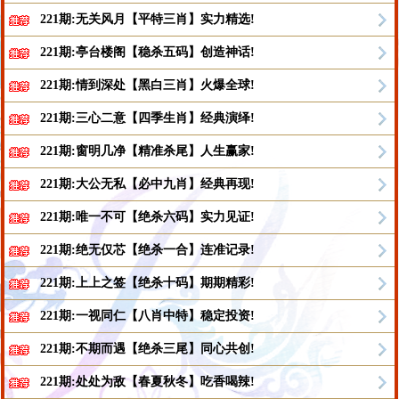
221期:无关风月【平特三肖】实力精选!
221期:亭台楼阁【稳杀五码】创造神话!
221期:情到深处【黑白三肖】火爆全球!
221期:三心二意【四季生肖】经典演绎!
221期:窗明几净【精准杀尾】人生赢家!
221期:大公无私【必中九肖】经典再现!
221期:唯一不可【绝杀六码】实力见证!
221期:绝无仅芯【绝杀一合】连准记录!
221期:上上之签【绝杀十码】期期精彩!
221期:一视同仁【八肖中特】稳定投资!
221期:不期而遇【绝杀三尾】同心共创!
221期:处处为敌【春夏秋冬】吃香喝辣!