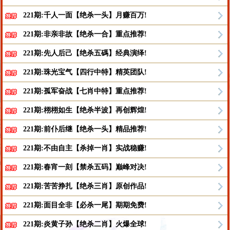
221期:千人一面【绝杀一头】月赚百万!
221期:非亲非故【绝杀一合】重点推荐!
221期:先人后己【绝杀五碼】经典演绎!
221期:珠光宝气【四行中特】精英团队!
221期:孤军奋战【七肖中特】重点推荐!
221期:栩栩如生【绝杀半波】再创辉煌!
221期:前仆后继【绝杀一头】精品推荐!
221期:不由自主【杀掉一肖】实战稳赚!
221期:春宵一刻【禁杀五码】巅峰对决!
221期:苦苦挣扎【绝杀三肖】原创作品!
221期:面目全非【必杀一尾】期期免费!
221期:炎黄子孙【绝杀二肖】火爆全球!